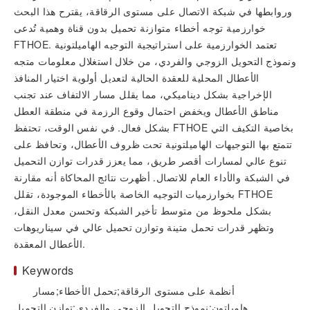
وروابطها في شبكة الاتصال على مستوى الرقاقة، يقترح هذا البحث
خوارزمية توجه أخطاء متوازنة تحميل بدون قناة وهمية تُدعى
FTHOE. تعتمد الخوارزمية على استراتيجية التوجيه الهاميلتونية
ونموذج التحويل الزوجي والفردي، من خلال استغلال معلومات متجه
الأعطال المحلية للعقدة الحالية لتعديل أولوية اختيار المنافذ
الإخراجية بشكل ديناميكي، مما يقلل مسار الالتفاف عند تجنب
مناطق الأعطال ويخفض احتمال وقوع الرزمة في منطقة العطل
بشكل فعال. في نفس الوقت، تحتفظ FTHOE بخاصية التكيف التي
تتمتع بها التوجيهات الهاميلتونية تحت ظروف الأعطال، وتحافظ على
تنوع عالي لمسارات أقصر طريق، مما يعزز قدرات توازن التحميل
في الشبكة والأداء العام للاتصال. أظهرت نتائج المحاكاة أنه مقارنة
بخوارزميات التوجيه الخاصة بالأخطاء الموجودة، تقلل FTHOE
بشكل ملحوظ من متوسط تأخير الشبكة وتحسن معدل النقل،
وتظهر قدرات تحمل متينة وتوازن تحميل عالي في سيناريوهات
الأعطال المعقدة.
Keywords
أنظمة على مستوى الرقاقة;تحمل الأخطاء;مسار
هاميلتون;نموذج التحويل الزوجي والفردي;توازن التحميل