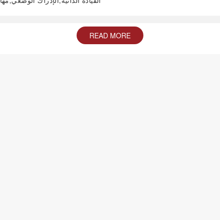
القيادة الذاتية;الإدراك الوضعّي;م
READ MORE