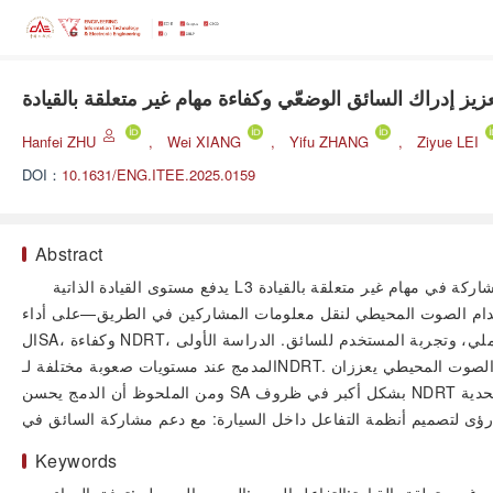
زيز إدراك السائق الوضعّي وكفاءة مهام غير متعلقة بالقيادة
Hanfei ZHU
,
Wei XIANG
,
Yifu ZHANG
,
Ziyue LEI
DOI：
10.1631/ENG.ITEE.2025.0159
Abstract
يدفع مستوى القيادة الذاتية L3 السائق للمشاركة في مهام غير متعلقة بالقيادة (NDRT) أثناء القيادة، مما يعكس اتجاهاً متزايداً، لكنه يطرح تحديات أمنية لإعادة بناء الإدراك الوضعّي للسائق (SA). لذلك، أجرينا
واستخدام الصوت المحيطي لنقل معلومات المشاركين في الطريق—على أداء
الSA، وكفاءة NDRT، والحِمل العملي، وتجربة المستخدم للسائق. الدراسة الأولى (n=21) استكشفت الفروق في التأثير بين تدفق الهواء، الصوت المحيطي، ودمجهما؛ فيما فحصت الدراسة الثانية (n=30) أداء التفاعل
المدمج عند مستويات صعوبة مختلفة لـNDRT. النتائج أظهرت أن كلاً من تدفق الهواء والصوت المحيطي يعززان SA للسائق بشكل ملحوظ عند الاستخدام الفردي، ولكل منهما مزايا خاصة؛ أما الدمج فحقق أفضل النتائج.
ومن الملحوظ أن الدمج يحسن SA بشكل أكبر في ظروف NDRT الصعبة مقارنة بالسهلة. علاوة على ذلك، أفاد السائقون بانخفاض الحِمل العملي الذاتي وتحسن تجربة المستخدم عند استخدام هذه الطرق الحدية
Keywords