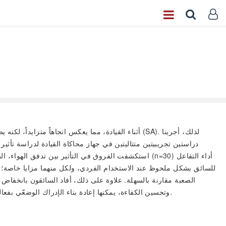
دراستين تجريبيتين متتاليتين في جهاز محاكاة القيادة لدراسة ت
للتفاعل. تقدم هذه الدراسة رؤى لتصميم أنظمة التفاعل داخل السيارة: مع دعم مشاركة السائق في NDRT وتحسين الكفاءة، يمكنها إعادة بناء الإدراك الوضعّي بفعالية، مع الحفاظ على السلامة والإنتاجية.