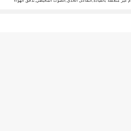
هام غير متعلقة بالقيادة;التفاعل الحدي;الصوت المحيطي;تدفق الهواء