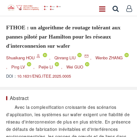
FTHOE : un algorithme de routage tolérant aux
pannes piloté par Hamilton pour les réseaux
d'interconnexion sur wafer
Shuaikang HOU
,
Qinrang LIU
,
Wenbo ZHANG
,
Ping LV
,
Peijie LI
,
Wei GUO
DOI：
10.1631/ENG.ITEE.2025.0005
Abstract
Avec la complexification croissante des scénarios
d'application, les systèmes sur wafer exigent une fiabilité de
réseau d'interconnexion de plus en plus stricte. En présence
de défauts de fabrication inévitables et d'interférences
environnementales, les pannes de nœuds et de liens dans