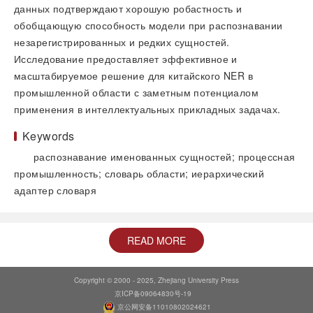
данных подтверждают хорошую робастность и
обобщающую способность модели при распознавании
незарегистрированных и редких сущностей.
Исследование предоставляет эффективное и
масштабируемое решение для китайского NER в
промышленной области с заметным потенциалом
применения в интеллектуальных прикладных задачах.
Keywords
распознавание именованных сущностей; процессная
промышленность; словарь области; иерархический
адаптер словаря
READ MORE
Copyright © 2000 - 2025, Zhejiang University Press
京ICP备09064830号-19
京公网安备11010802024621