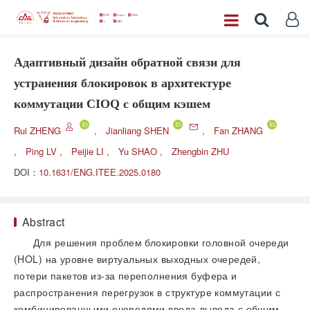
Адаптивный дизайн обратной связи для
устранения блокировок в архитектуре
коммутации CIOQ с общим кэшем
Rui ZHENG
,
Jianliang SHEN
,
Fan ZHANG
,
Ping LV
,
Peijie LI
,
Yu SHAO
,
Zhengbin ZHU
DOI：
10.1631/ENG.ITEE.2025.0180
Abstract
Для решения проблем блокировки головной очереди
(HOL) на уровне виртуальных выходных очередей,
потери пакетов из-за переполнения буфера и
распространения перегрузок в структуре коммутации с
комбинированными очередями ввода-вывода с общим