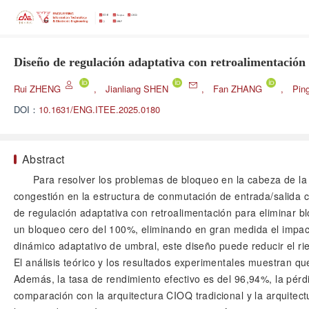
Diseño de regulación adaptativa con retroalimentació
Rui ZHENG
,
Jianliang SHEN
,
Fan ZHANG
,
Pin
DOI：
10.1631/ENG.ITEE.2025.0180
Abstract
Para resolver los problemas de bloqueo en la cabeza de la
congestión en la estructura de conmutación de entrada/salida
de regulación adaptativa con retroalimentación para eliminar 
un bloqueo cero del 100%, eliminando en gran medida el impacto
dinámico adaptativo de umbral, este diseño puede reducir el r
El análisis teórico y los resultados experimentales muestran q
Además, la tasa de rendimiento efectivo es del 96,94%, la pérd
comparación con la arquitectura CIOQ tradicional y la arquite