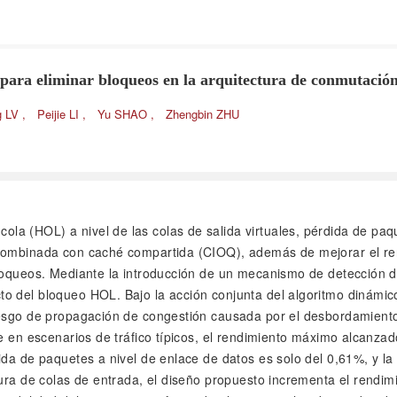
n para eliminar bloqueos en la arquitectura de conmutac
g LV
,
Peijie LI
,
Yu SHAO
,
Zhengbin ZHU
 cola (HOL) a nivel de las colas de salida virtuales, pérdida de 
 combinada con caché compartida (CIOQ), además de mejorar el re
bloqueos. Mediante la introducción de un mecanismo de detección 
 del bloqueo HOL. Bajo la acción conjunta del algoritmo dinámico 
iesgo de propagación de congestión causada por el desbordamiento
ue en escenarios de tráfico típicos, el rendimiento máximo alcanz
ida de paquetes a nivel de enlace de datos es solo del 0,61%, y l
ctura de colas de entrada, el diseño propuesto incrementa el rend